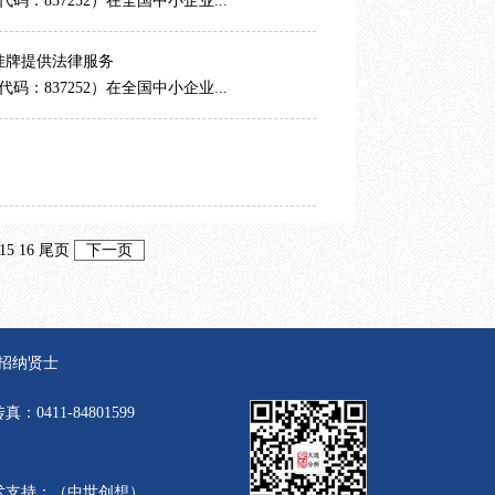
：837252）在全国中小企业...
挂牌提供法律服务
：837252）在全国中小企业...
15
16
尾页
下一页
招纳贤士
0411-84801599
ed. 技术支持：（
中世创想
）