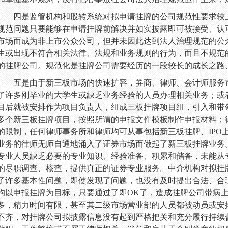
四是监管机构和股转系统对拟申请挂牌的公司规范性要求较
规范问题只要能够在申请挂牌前解决并如实披露即可被接受、认
市场而成为非上市公众公司，但并未因此达到法人治理规范的公
生或出现不符合相关法律、法规和业务规则的行为，而且不规范
的挂牌公司。规范化是挂牌公司需要经历的一段较长的成长之路
五是由于新三板市场的快速扩容，券商、律师、会计师服务
了许多刚毕业的大学生或缺乏业务经验的人员办理相关业务；或
目后就被安排作为项目负责人，组成三板挂牌项目组，引入和带
多个新三板挂牌项目，按照所谓的申报文件模板制作申报材料；
的限制，任何律师事务所和律师均可从事包括新三板挂牌、
IPO
业务的律师无师自通地涌入了证券市场而做起了新三板挂牌业务
专业人员缺乏必要的专业知识、经验准备、积累和储备，未能从
的尽职调查、核查，提供真正的证券专业服务。中介机构对拟挂
了许多基本性问题，即使发现了问题，也没有及时提出合法、合
均以申报挂牌为目标，只要通过了即
OK
了，造成挂牌公司带病
多，精力时间有限，甚至其二级市场营业部的人员都被动员或安
不齐，对挂牌公司拟披露信息没有起到严格把关和充分履行持续