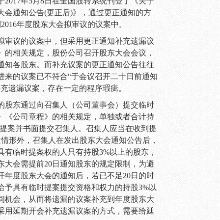
于
2017
年
5
月
8
日在
全国股转
系统刊登
了
《
关于
大会通知公告
(
更正后
)
》，
通过更正通知的方
到
2016
年度股东大会拟审议的议案中
。
拟审议的议案中，但采用更正通知补充遗漏议
》的相关规定，股份公司召开股东大会会议，
通知各股东。而补充议案的更正通知公告往往
进来的议案已不符合“于会议召开二十日前通知
补充遗漏议案，存在一定的程序瑕疵。
的股东通过向召集人（公司董事会）提交临时
》《公司章程》的相关规定，单独或者合计持
提案并书面提交召集人。召集人应当在收到提
述情形外，召集人在发出股东大会通知公告后，
具有临时提案权的人只有持股
3%
以上的股东，
东大会需提前
20
日通知股东的规定限制，为避
开年度股东大会的通知后，若已不足
20
日的时
给予具有临时提案提交资格和权力的持股
3%
以
间机会，从而将遗漏的议案补充到年度股东大
采用延期开会补充遗漏议案的方式，需要给延