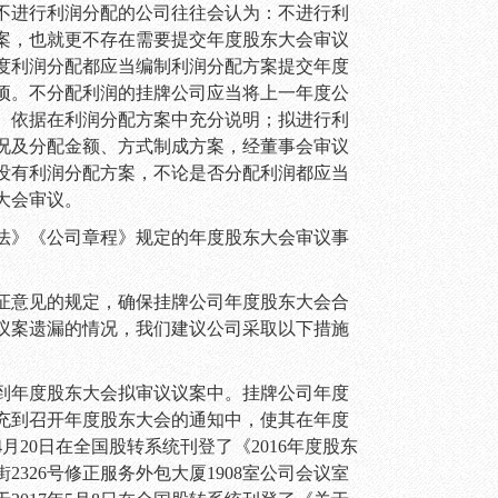
不进行利润分配的公司往往会认为：不进行利
案，也就更不存在需要提交年度股东大会审议
度利润分配都应当编制利润分配方案提交年度
项。不分配利润的挂牌公司应当将上一年度公
、依据在利润分配方案中充分说明；拟进行利
况及分配金额、方式制成方案，经董事会审议
没有利润分配方案，不论是否分配利润都应当
大会审议。
法》《公司章程》规定的年度股东大会审议事
证意见的规定，确保挂牌公司年度股东大会合
议案遗漏的情况，我们建议公司采取以下措施
到年度股东大会拟审议议案中。挂牌公司年度
充到召开年度股东大会的通知中，使其在年度
4
月
20
日在全国股转系统刊登了《
2016
年度股东
街
2326
号修
正服务外包大厦
1908
室
公司会议室