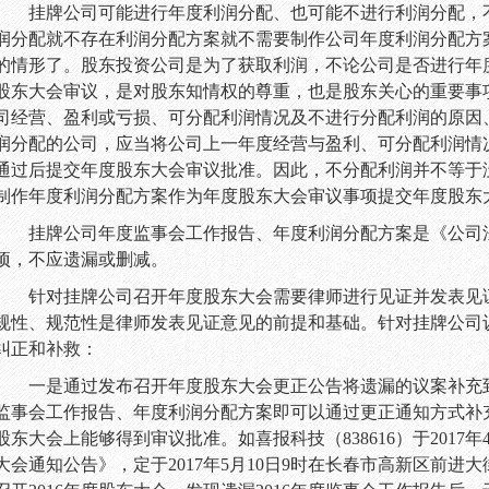
挂牌公司可能进行年度利润分配、也可能不进行利润分配，
润分配就不存在利润分配方案就不需要制作公司年度利润分配方
的情形了。股东投资公司是为了获取利润，不论公司是否进行年
股东大会审议，是对股东知情权的尊重，也是股东关心的重要事
司经营、盈利或亏损、可分配利润情况及不进行分配利润的原因
润分配的公司，应当将公司上一年度经营与盈利、可分配利润情
通过后提交年度股东大会审议批准。因此，不分配利润并不等于
制作年度利润分配方案作为年度股东大会审议事项提交年度股东
挂牌公司年度监事会工作报告、年度利润分配方案是《公司
项，不应遗漏或删减。
针对挂牌公司召开年度股东大会需要律师进行见证并发表见
规性、规范性是律师发表见证意见的前提和基础。针对挂牌公司
纠正和补救：
一是通过发布召开年度股东大会更正公告将遗漏的议案补充
监事会工作报告、年度利润分配方案即可以通过更正通知方式补
股东大会上能够得到审议批准。如喜报科技（
838616
）于
2017
年
大会通知公告》，定于
2017
年
5
月
10
日
9
时在
长春市高新区前进大