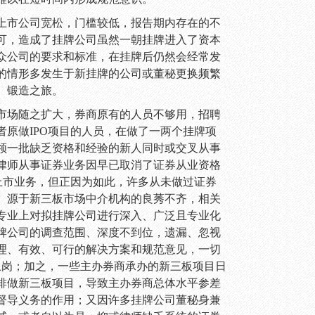
上市公司宽松，门槛较低，报告期内存在的不
可，造成了挂牌公司虽然一朝挂牌进入了资本
众公司的要求和标准，在挂牌后仍然会经常发
的情形多发生于新挂牌的公司或董秘更换频繁
、锻造之旅。
市场随之扩大，券商原有的人员不够用，招聘
者原做
IPO
项目的人员，在做了一两个挂牌项
领一批缺乏资格和经验的新人同时或交叉从事
律师从事证券业务因早已取消了证券从业资格
上市业务，但正因为如此，许多从未做过证券
。源于新三板市场中介机构的良莠不齐，相关
专业上对拟挂牌公司进行深入、广泛且专业化
牌公司的调查范围、深度不到位，遗漏、忽视
理、有效、可行的解决方案和规范意见，一切
上岗；加之，一些主办券商承办的新三板项目日
排做新三板项目，导致主办券商总体水平参差
督导义务的作用；又因许多挂牌公司董秘身兼