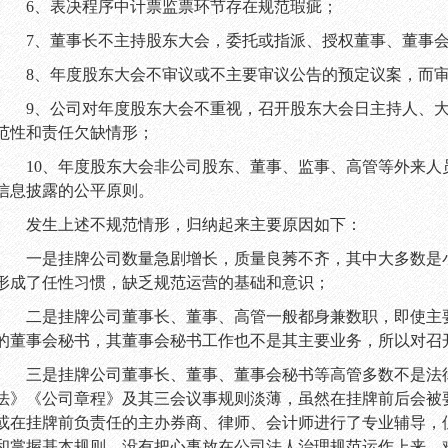
6
、表决程序中计票监票环节存在规范瑕疵；
7
、董事长不主持股东大会，委托或指派、授权董事、董事
8
、年度股东大会不审议或不主要审议公告的预定议案，而
9
、公司对年度股东大会不重视，召开股东大会日主持人、
范性和责任欠缺情形；
10
、年度股东大会非公司股东、董事、监事、高管等外来人
信息披露的公平原则。
发生上述不规范情形，归纳起来主要原因如下：
一是挂牌公司数量急剧增长，质量良莠不齐，其中大多数是小
形成了任性习惯，缺乏规范运营的基础和意识；
二是挂牌公司董事长、董事、高管一般都身兼数职，即使主
的董事会秘书，其董事会秘书工作也不是其主要业务，所以对召
三是挂牌公司董事长、董事、董事会秘书等高管多数不是法
法》《公司章程》及其三会议事规则淡薄，虽然在挂牌前后会被
或在挂牌前负责任的主办券商、律师、会计师进行了专业辅导，
和掌握基本规则，没有把心事放在公司法人治理规范运作上来，