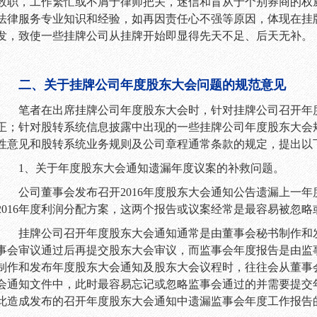
数职，工作繁忙或不屑于律师把关，迷信和盲从于个别券商的权
法律服务专业知识和经验，如再因责任心不强等原因，体现在挂
发，致使一些挂牌公司从挂牌开始即显得先天不足、后天无补。
二、关于挂牌公司年度股东大会问题的规范意见
笔者在出席挂牌公司年度股东大会时，针对挂牌公司召开年
正；针对股转系统信息披露中出现的一些挂牌公司年度股东大会
性意见和股转系统业务规则及公司章程通常条款的规定，提出以
1
、关于年度股东大会通知遗漏年度议案的补救问题。
公司董事会发布召开
2016
年度股东大会通知公告遗漏上一年
2016
年度利润分配方案，这两个报告或议案经常是最容易被忽略
挂牌公司召开年度股东大会通知通常是由董事会秘书制作和
事会审议通过后再提交股东大会审议，而监事会年度报告是由监
制作和发布年度股东大会通知及股东大会议程时，往往会从董事
会通知文件中，此时最容易忘记或忽略监事会通过的并需要提交
此造成发布的召开年度股东大会通知中遗漏监事会年度工作报告