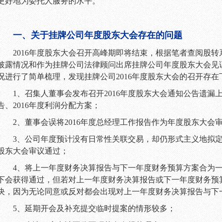
更好地为委托人服务的水平。
一、关于挂牌公司年度股东大会存在的问题
2016
年度股东大会召开高峰期即将结束，根据笔者查阅股转
披露情况和作为挂牌公司法律顾问出席挂牌公司年度股东大会见
况进行了简单梳理，发现挂牌公司
2016
年度股东大会的召开存在
1
、召集人董事会发布召开
2016
年度股东大会通知公告遗漏
告、
2016
年度利润分配方案；
2
、董事会误将
2016
年度总经理工作报告作为年度股东大会
3
、公司年度预计没有日常性关联交易，却仍形式主义地拟
股东大会审议通过；
4
、将上一年度财务决算报告与下一年度财务预算方案合为
下会获得通过，但若对上一年度财务决算报告或下一年度财务预
决，因为无论同意或反对都会出现对上一年度财务决算报告与下
5
、延期开会及补充提交临时提案的情形较多；