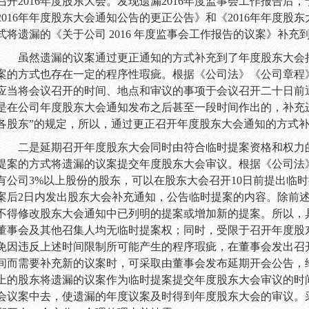
召开
2016
年度股东大会。
发现遗漏
2016
年度监事会工作报告后，
2016
年年度股东大会通知公告的更正公告》
和
《
2016
年年度股东
式将
遗漏
的
《关于公司
2016
年度监事会工作报告的议案》补充
虽然遗漏的议案通过更正通知的方式补充到了年度股东大会
案的方式也存在一定的程序性瑕疵。根据《公司法》《公司章程
应当将会议召开的时间、地点和审议的事项于会议召开二十日前
是在公司年度股东大会通知发布之后甚至一段时间作出的，补充
各股东”的规定，所以，通过更正召开年度股东大会通知的方式
二是延期召开年度股东大会同时由符合临时提案资格和权力
提案的方式将遗漏的议案提交年度股东大会审议。根据《公司法
有公司
3%
以上股份的股东，可以在股东大会召开
10
日前提出临时
案后
2
日内发出股东大会补充通知，公告临时提案的内容。除前
不得修改股东大会通知中已列明的提案或增加新的提案。所以，
董事会及其他召集人均无临时提案权；同时，受限于召开年度股
免因违反上述时间限制所可能产生的程序瑕疵，在董事会发出召
间而需要补充新的议案时，可采取由董事会发布延期开会公告，
上的股东将遗漏的议案作为临时提案提交年度股东大会审议的时
会议案中去，使遗漏的年度议案及时得到年度股东大会的审议。