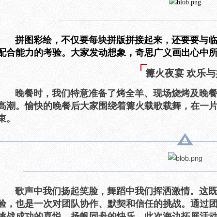
拼图彩绘，不仅要每块拼版拼接起来，还要要与
配合能力的考验。大家发动想象，奇思广义画出心中
篝火夜宴 欢乐与
晚餐时，我们特意准备了烤全羊、现场烧烤及晚
高潮。愉快的晚餐后大家围绕着篝火载歌载舞，在一
束。
歌声中我们扬起笑脸，舞蹈中我们挥洒激情。
这
验，也是一次对团队协作、默契和信任的挑战。通过
挑战成功的喜悦、扬帆同舟的快乐。此次海边拓展活