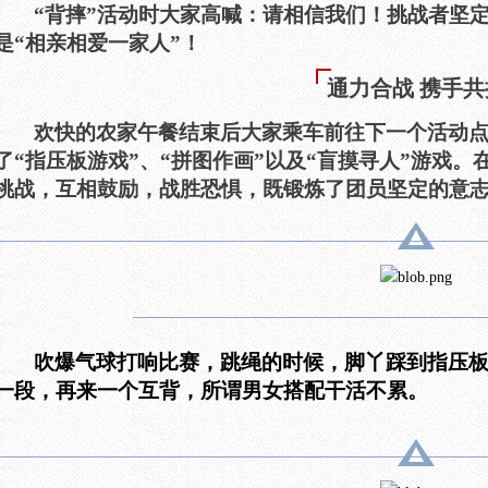
“背摔”活动时大家高喊：请相信我们！挑战者坚
是“相亲相爱一家人”！
通力合战 携手共
欢快的农家午餐结束后大家乘车前往下一个活动
了“指压板游戏”、“拼图作画”以及“盲摸寻人”游戏
挑战，互相鼓励，战胜恐惧，既锻炼了团员坚定的意
吹爆气球打响比赛，跳绳的时候，脚丫踩到指压板
一段，再来一个互背，所谓男女搭配干活不累。